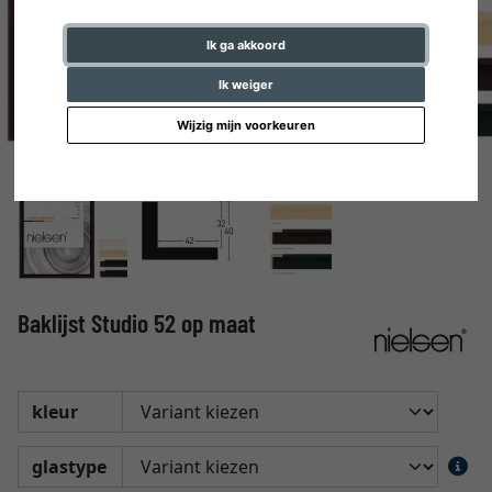
Ik ga akkoord
Ik weiger
Wijzig mijn voorkeuren
Baklijst Studio 52 op maat
kleur
glastype