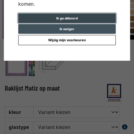
komen.
Ik ga akkoord
Ik weiger
Wijzig mijn voorkeuren
Baklijst Matiz op maat
kleur
glastype