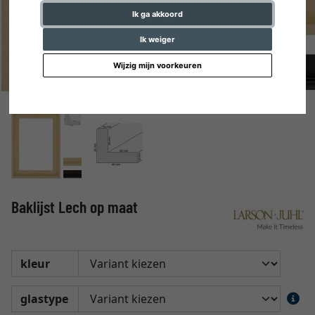
Ik ga akkoord
Ik weiger
Wijzig mijn voorkeuren
Baklijst Lech op maat
kleur
glastype