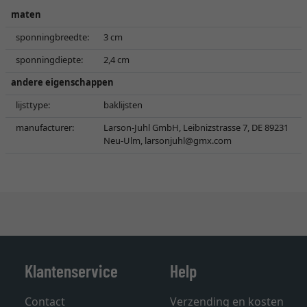
maten
sponningbreedte:
3 cm
sponningdiepte:
2,4 cm
andere eigenschappen
lijsttype:
baklijsten
manufacturer:
Larson-Juhl GmbH, Leibnizstrasse 7, DE 89231
Neu-Ulm,
larsonjuhl@gmx.com
Klantenservice
Help
Contact
Verzending en kosten