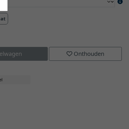
aat
kelwagen
Onthouden
el