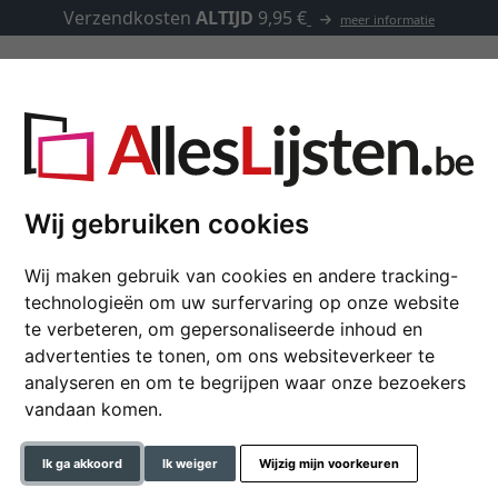
Verzendkosten
ALTIJD
9,95 €
meer informatie
Kaders op maat
Passe-partouts
Toebehoren
Wij gebruiken cookies
Wij maken gebruik van cookies en andere tracking-
Baklijst Lech
technologieën om uw surfervaring op onze website
te verbeteren, om gepersonaliseerde inhoud en
advertenties te tonen, om ons websiteverkeer te
analyseren en om te begrijpen waar onze bezoekers
formaat
vandaan komen.
kleur
Ik ga akkoord
Ik weiger
Wijzig mijn voorkeuren