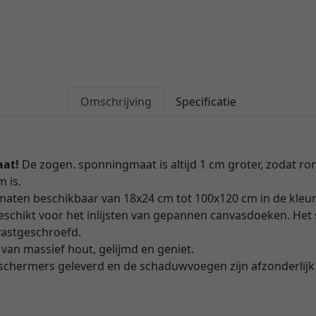
Omschrijving
Specificatie
aat!
De zogen. sponningmaat is altijd 1 cm groter, zodat r
 is.
rmaten beschikbaar van 18x24 cm tot 100x120 cm in de kleu
 geschikt voor het inlijsten van gepannen canvasdoeken. He
 vastgeschroefd.
t van massief hout, gelijmd en geniet.
hermers geleverd en de schaduwvoegen zijn afzonderlijk 