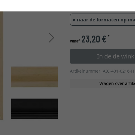
glastype
» naar de formaten op m
23,20 €
*
Verder
vanaf
In de de win
Artikelnummer: AIC-401-0216-H
Vragen over artik