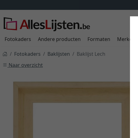
Fotokaders
Andere producten
Formaten
Merken
Fotokaders
Baklijsten
Baklijst Lech
Naar overzicht