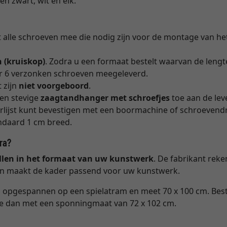
en zwart, wit en eik.
t alle schroeven mee die nodig zijn voor de montage van he
 (kruiskop)
. Zodra u een formaat bestelt waarvan de lengt
r 6 verzonken schroeven meegeleverd.
t zijn
niet voorgeboord
.
en stevige
zaagtandhanger met schroefjes
toe aan de lev
erlijst kunt bevestigen met een boormachine of schroevendr
ndaard 1 cm breed.
ora?
tellen in het formaat van uw kunstwerk
. De fabrikant rek
en maakt de kader passend voor uw kunstwerk.
 opgespannen op een spielatram en meet 70 x 100 cm. Beste
eze dan met een sponningmaat van 72 x 102 cm.