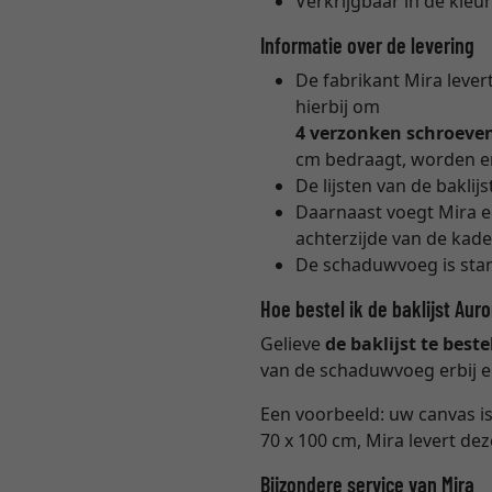
Verkrijgbaar in de kleur
Informatie over de levering
De fabrikant Mira lever
hierbij om
4 verzonken schroeven
cm bedraagt, worden e
De lijsten van de baklijs
Daarnaast voegt Mira e
achterzijde van de kad
De schaduwvoeg is sta
Hoe bestel ik de baklijst Aur
Gelieve
de baklijst te bes
van de schaduwvoeg erbij 
Een voorbeeld: uw canvas is
70 x 100 cm, Mira levert d
Bijzondere service van Mira