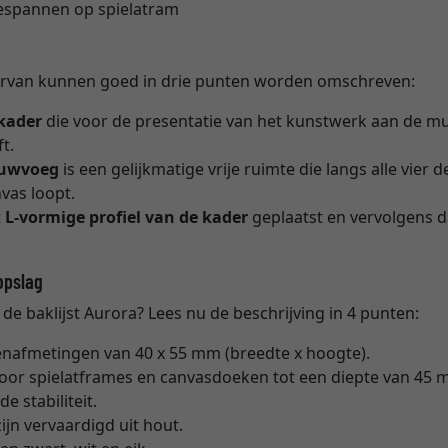
espannen op spielatram
 ervan kunnen goed in drie punten worden omschreven:
 kader
die voor de presentatie van het kunstwerk aan de m
t.
uwvoeg
is een gelijkmatige vrije ruimte die langs alle vier d
vas loopt.
t
L-vormige profiel van de kader
geplaatst en vervolgens d
opslag
e baklijst Aurora? Lees nu de beschrijving in 4 punten:
tenafmetingen van 40 x 55 mm (breedte x hoogte).
 voor spielatframes en canvasdoeken tot een diepte van 45 
e stabiliteit.
ijn vervaardigd uit hout.