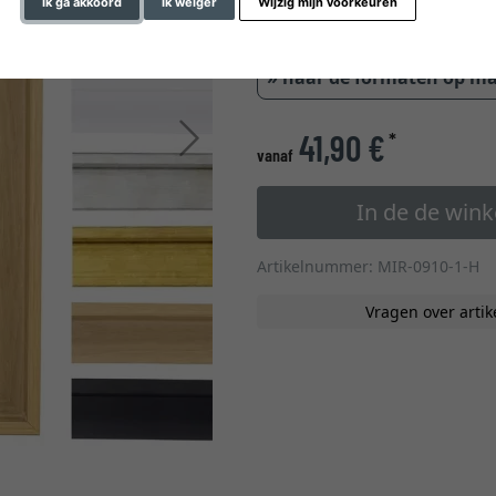
Ik ga akkoord
Ik weiger
Wijzig mijn voorkeuren
glastype
» naar de formaten op m
Verder
41,90 €
*
vanaf
In de de win
Artikelnummer: MIR-0910-1-H
Vragen over artik