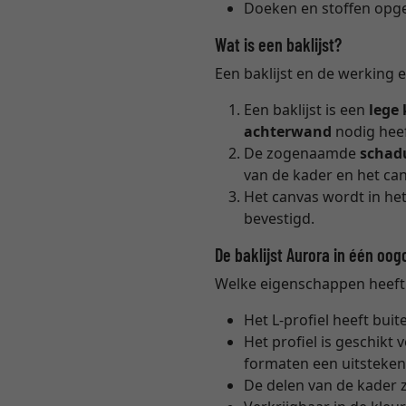
Doeken en stoffen opg
Wat is een baklijst?
Een baklijst en de werking
Een baklijst is een
lege
achterwand
nodig heef
De zogenaamde
schad
van de kader en het can
Het canvas wordt in he
bevestigd.
De baklijst Aurora in één oog
Welke eigenschappen heeft d
Het L-profiel heeft bui
Het profiel is geschikt
formaten een uitstekend
De delen van de kader z