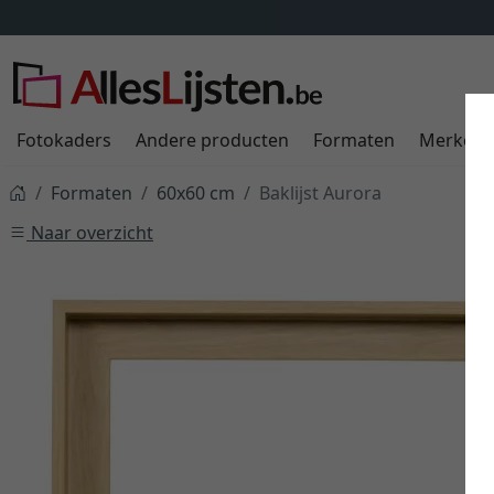
Fotokaders
Andere producten
Formaten
Merken
Formaten
60x60 cm
Baklijst Aurora
Naar overzicht