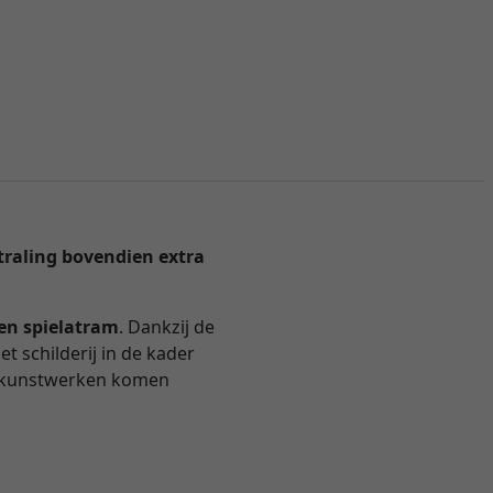
straling bovendien extra
en spielatram
. Dankzij de
et schilderij in de kader
 kunstwerken komen