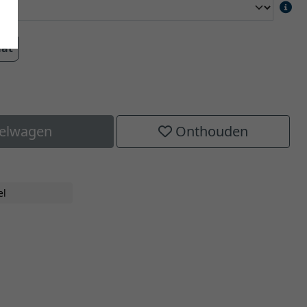
aat
kelwagen
Onthouden
el