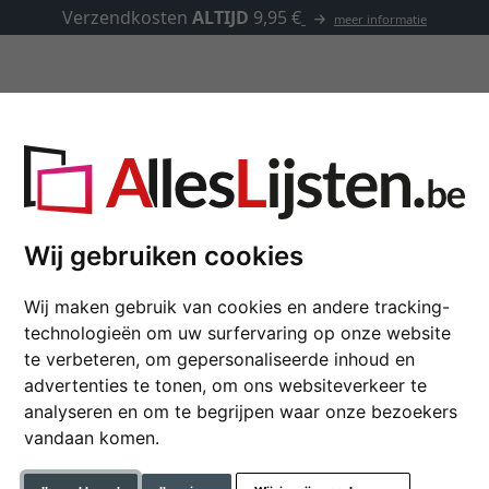
Verzendkosten
ALTIJD
9,95 €
meer informatie
Kaders op maat
Passe-partouts
Toebehoren
Wij gebruiken cookies
Baklijst Aurora
Wij maken gebruik van cookies en andere tracking-
technologieën om uw surfervaring op onze website
Bakkader van hout voor be
te verbeteren, om gepersonaliseerde inhoud en
advertenties te tonen, om ons websiteverkeer te
formaat
analyseren en om te begrijpen waar onze bezoekers
vandaan komen.
kleur