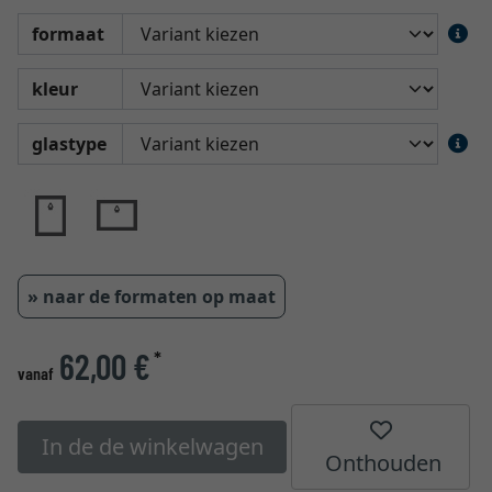
formaat
kleur
glastype
» naar de formaten op maat
62,00 €
*
vanaf
In de de winkelwagen
Onthouden