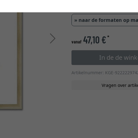
glastype
» naar de formaten op m
47,10 €
*
Verder
vanaf
In de de win
Artikelnummer: KGE-922222974
Vragen over artik