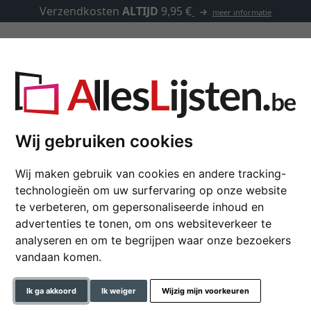
Verzendkosten
ALTIJD
9,95 €
meer informatie
Kaders op maat
Passe-partouts
Toebehoren
Wij gebruiken cookies
Wij maken gebruik van cookies en andere tracking-
Baklijst Soller
technologieën om uw surfervaring op onze website
te verbeteren, om gepersonaliseerde inhoud en
advertenties te tonen, om ons websiteverkeer te
analyseren en om te begrijpen waar onze bezoekers
formaat
vandaan komen.
kleur
Ik ga akkoord
Ik weiger
Wijzig mijn voorkeuren