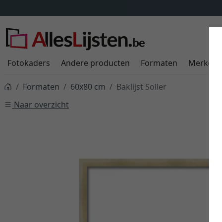
Fotokaders
Andere producten
Formaten
Merken
Formaten
60x80 cm
Baklijst Soller
Naar overzicht