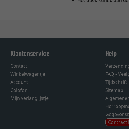
Het doek kunt u aan de 
Klantenservice
Help
Contact
Verzendin
Winkelwagentje
FAQ - Veel
Account
Tijdschrift
Colofon
Sitemap
Mijn verlanglijstje
Algemene 
Herroepin
Gegevens
Contract