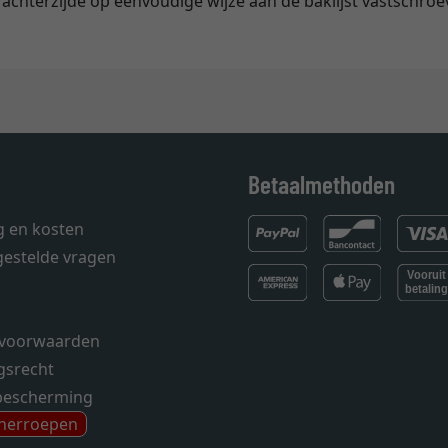
achterzijde op eenvoudige wijze aan de baklijst vastschroev
Betaalmethoden
g en kosten
gestelde vragen
voorwaarden
gsrecht
bescherming
 herroepen