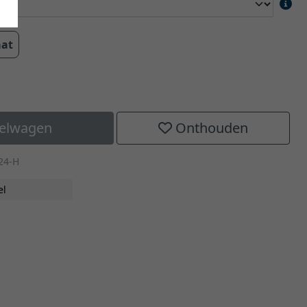
aat
kelwagen
Onthouden
24-H
el