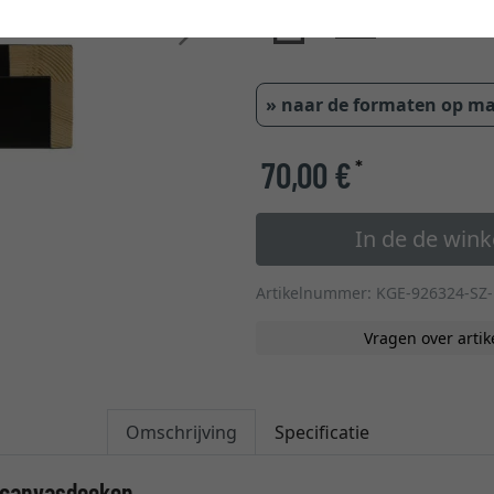
Verder
» naar de formaten op m
70,00 €
*
In de de win
Artikelnummer: KGE-926324-SZ
Vragen over artik
Omschrijving
Specificatie
n canvasdoeken