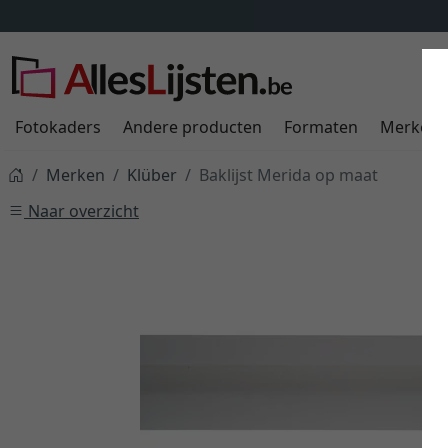
Fotokaders
Andere producten
Formaten
Merken
Merken
Klüber
Baklijst Merida op maat
Naar overzicht