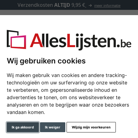
Verzendkosten
ALTIJD
9,95 €
meer informatie
Kaders op maat
Passe-partouts
Toebehoren
Wij gebruiken cookies
Wij maken gebruik van cookies en andere tracking-
Baklijst Merida op ma
technologieën om uw surfervaring op onze website
te verbeteren, om gepersonaliseerde inhoud en
advertenties te tonen, om ons websiteverkeer te
analyseren en om te begrijpen waar onze bezoekers
kleur
vandaan komen.
glastype
Ik ga akkoord
Ik weiger
Wijzig mijn voorkeuren