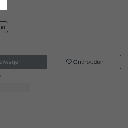
aat
kelwagen
Onthouden
-H
el