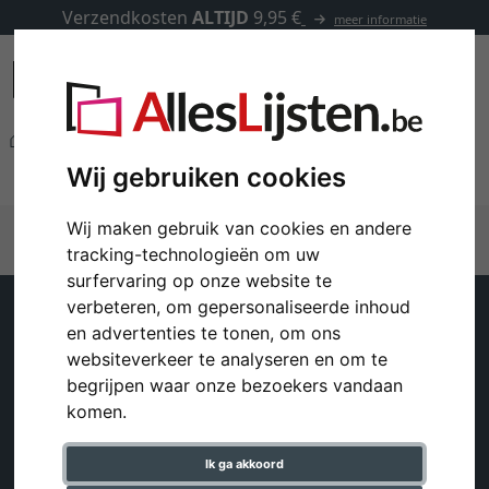
Verzendkosten
ALTIJD
9,95 €
meer informatie
Andere producten
lijst voor puzzel
Wij gebruiken cookies
lijst voor puzzel
Wij maken gebruik van cookies en andere
tracking-technologieën om uw
surfervaring op onze website te
verbeteren, om gepersonaliseerde inhoud
Klantenservice
Help
en advertenties te tonen, om ons
websiteverkeer te analyseren en om te
Contact
Verzending en kosten
begrijpen waar onze bezoekers vandaan
Winkelwagentje
komen.
FAQ - Veelgestelde
Account
vragen
Ik ga akkoord
Colofon