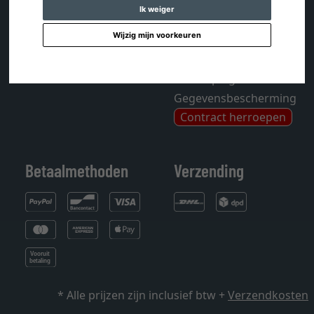
Tijdschrift
Mijn verlanglijstje
Ik weiger
Sitemap
Wijzig mijn voorkeuren
Algemene
voorwaarden
Herroepingsrecht
Gegevensbescherming
Contract herroepen
Betaalmethoden
Verzending
* Alle prijzen zijn inclusief btw +
Verzendkosten