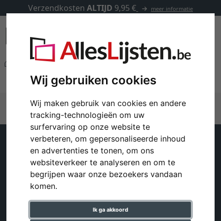
Verzendkosten
ALTIJD
9,95 €
meer informatie
Andere producten
Kaders met logo
Wij gebruiken cookies
Kaders met logo
Wij maken gebruik van cookies en andere
tracking-technologieën om uw
surfervaring op onze website te
verbeteren, om gepersonaliseerde inhoud
Klantenservice
Help
en advertenties te tonen, om ons
websiteverkeer te analyseren en om te
Contact
Verzending en kosten
begrijpen waar onze bezoekers vandaan
Winkelwagentje
komen.
FAQ - Veelgestelde
Account
vragen
Ik ga akkoord
Colofon