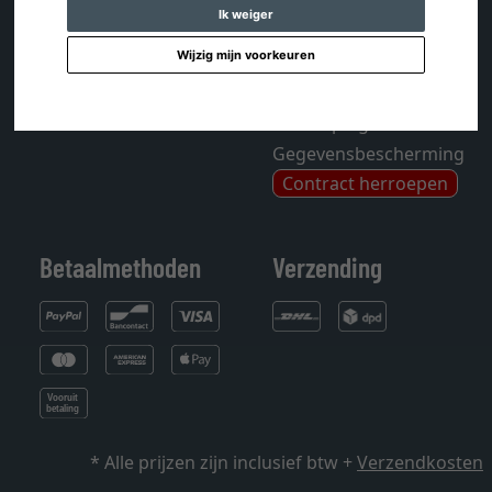
Tijdschrift
Mijn verlanglijstje
Ik weiger
Sitemap
Wijzig mijn voorkeuren
Algemene
voorwaarden
Herroepingsrecht
Gegevensbescherming
Contract herroepen
Betaalmethoden
Verzending
* Alle prijzen zijn inclusief btw +
Verzendkosten