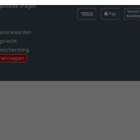
gestelde vragen
voorwaarden
gsrecht
bescherming
 herroepen