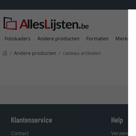
Fotokaders
Andere producten
Formaten
Merken
Andere producten
cadeau artikelen
Klantenservice
Help
Contact
Verzendin