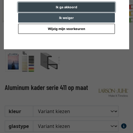
Ik ga akkoord
Ik weiger
Wijzig mijn voorkeuren
Aluminum kader serie 411 op maat
kleur
glastype