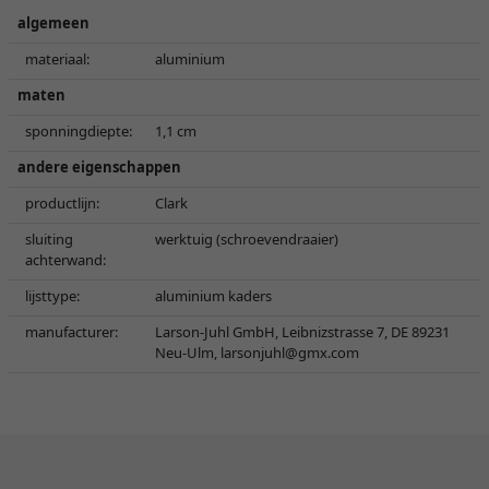
algemeen
materiaal:
aluminium
maten
sponningdiepte:
1,1 cm
andere eigenschappen
productlijn:
Clark
sluiting
werktuig (schroevendraaier)
achterwand:
lijsttype:
aluminium kaders
manufacturer:
Larson-Juhl GmbH, Leibnizstrasse 7, DE 89231
Neu-Ulm,
larsonjuhl@gmx.com