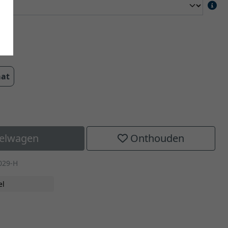
cm
aat
kelwagen
Onthouden
029-H
el