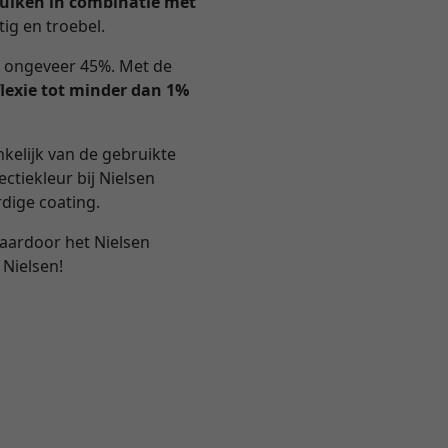
ruiken in combinatie met
ig en troebel.
n ongeveer 45%. Met de
flexie tot minder dan 1%
nkelijk van de gebruikte
ectiekleur bij Nielsen
dige coating.
waardoor het Nielsen
 Nielsen!