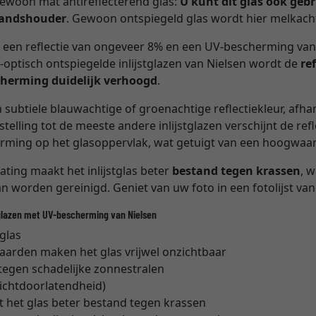
gewoon mat antireflecterend glas:
U kunt dit glas ook geb
standshouder
. Gewoon ontspiegeld glas wordt hier melkacht
 een reflectie van ongeveer 8% en een UV-bescherming va
e-optisch ontspiegelde inlijstglazen van Nielsen wordt de
re
herming duidelijk verhoogd
.
 subtiele blauwachtige of groenachtige reflectiekleur, afha
telling tot de meeste andere inlijstglazen verschijnt de refl
orming op het glasoppervlak, wat getuigt van een hoogwaar
ting maakt het inlijstglas beter
bestand tegen krassen
, 
an worden gereinigd. Geniet van uw foto in een fotolijst van
glazen met UV-bescherming van Nielsen
 glas
waarden maken het glas vrijwel onzichtbaar
egen schadelijke zonnestralen
lichtdoorlatendheid)
t het glas beter bestand tegen krassen