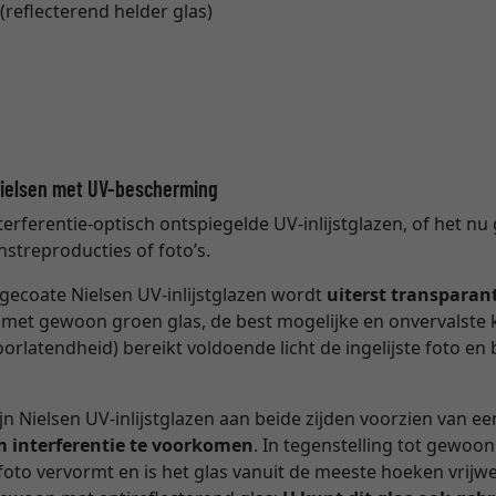
(reflecterend helder glas)
Nielsen met UV-bescherming
nterferentie-optisch ontspiegelde UV-inlijstglazen, of het 
nstreproducties of foto’s.
e gecoate Nielsen UV-inlijstglazen wordt
uiterst transparan
ng met gewoon groen glas, de best mogelijke en onvervalste
oorlatendheid) bereikt voldoende licht de ingelijste foto e
zijn Nielsen UV-inlijstglazen aan beide zijden voorzien van e
m interferentie te voorkomen
. In tegenstelling tot gewoon
oto vervormt en is het glas vanuit de meeste hoeken vrijwe