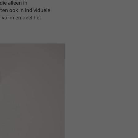
die alleen in
ten ook in individuele
e vorm en deel het