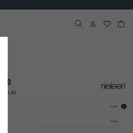
l 40
rofil 40