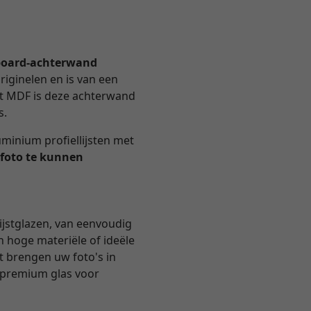
oard-achterwand
riginelen en is van een
et MDF is deze achterwand
s.
minium profiellijsten met
 foto te kunnen
ijstglazen, van eenvoudig
n hoge materiële of ideële
ht brengen uw foto's in
k premium glas voor