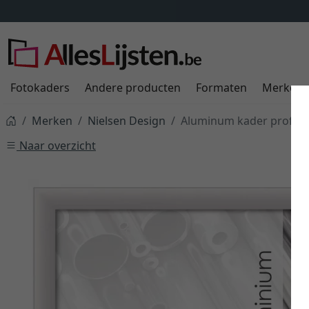
Fotokaders
Andere producten
Formaten
Merken
Merken
Nielsen Design
Aluminum kader profil 4
Naar overzicht