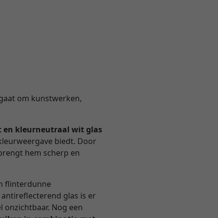
nu gaat om kunstwerken,
t en kleurneutraal wit glas
 kleurweergave biedt. Door
n brengt hem scherp en
en flinterdunne
 antireflecterend glas is er
l onzichtbaar. Nog een