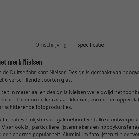
Omschrijving
Specificatie
het merk Nielsen
an de Duitse fabrikant Nielsen-Design is gemaakt van hoo
t 6 verschillende soorten glas.
teit in materiaal en design is Nielsen wereldwijd het toon
rofielen. De enorme keuze aan kleuren, vormen en oppervla
oor schitterende fotoproducties.
dt creatieve inlijsters en galeriehouders talloze ontwerpm
 Maar ook bij particuliere lijstenmakers en hobbykunstena
ang een enorme populariteit. Aluminium fotolijsten zijn een