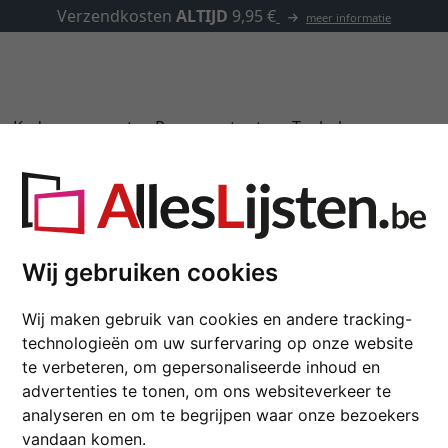
✓
500.000 artikelen om uit te kiezen
Kaders op maat
Passe-partouts
Toebehoren
0
Aluminum kader profi
Wij gebruiken cookies
Nielsen lijst van aluminium p
Wij maken gebruik van cookies en andere tracking-
technologieën om uw surfervaring op onze website
formaat
te verbeteren, om gepersonaliseerde inhoud en
advertenties te tonen, om ons websiteverkeer te
kleur
analyseren en om te begrijpen waar onze bezoekers
vandaan komen.