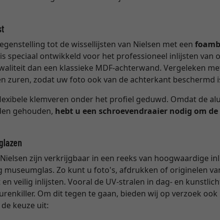
st
egenstelling tot de wissellijsten van Nielsen met een
foamb
s speciaal ontwikkeld voor het professioneel inlijsten van o
waliteit dan een klassieke MDF-achterwand. Vergeleken m
n en zuren, zodat uw foto ook van de achterkant beschermd i
exibele klemveren onder het profiel geduwd. Omdat de alu
rden gehouden,
hebt u een schroevendraaier nodig om de
tglazen
Nielsen zijn verkrijgbaar in een reeks van hoogwaardige inl
 museumglas. Zo kunt u foto's, afdrukken of originelen va
n veilig inlijsten. Vooral de UV-stralen in dag- en kunstlic
eurenkiller. Om dit tegen te gaan, bieden wij op verzoek oo
 de keuze uit: