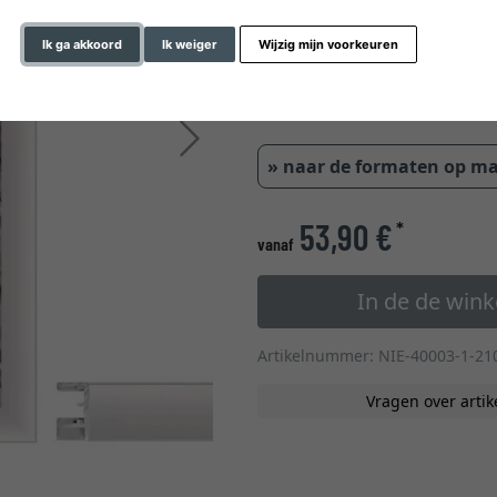
glastype
Ik ga akkoord
Ik weiger
Wijzig mijn voorkeuren
0,47 cm
0,8 
Verder
» naar de formaten op m
53,90 €
*
vanaf
In de de win
Artikelnummer: NIE-40003-1-21
Vragen over artik