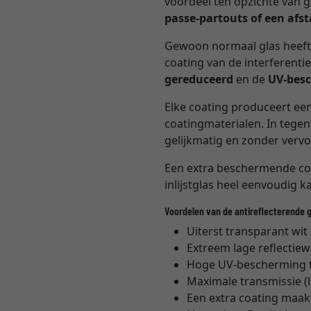
voordeel ten opzichte van 
passe-partouts of een af
Gewoon normaal glas heeft
coating van de interferenti
gereduceerd
en de
UV-besc
Elke coating produceert een
coatingmaterialen. In tegens
gelijkmatig en zonder verv
Een extra beschermende coa
inlijstglas heel eenvoudig k
Voordelen van de antireflecterende 
Uiterst transparant wit
Extreem lage reflectie
Hoge UV-bescherming t
Maximale transmissie (
Een extra coating maak