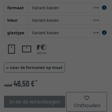
formaat
kleur
glastype
2,07 cm
» naar de formaten op maat
46,50 €
*
vanaf
In de de winkelwagen
Onthouden