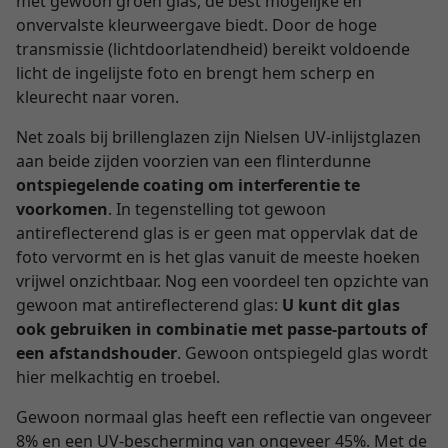
met gewoon groen glas, de best mogelijke en
onvervalste kleurweergave biedt. Door de hoge
transmissie (lichtdoorlatendheid) bereikt voldoende
licht de ingelijste foto en brengt hem scherp en
kleurecht naar voren.
Net zoals bij brillenglazen zijn Nielsen UV-inlijstglazen
aan beide zijden voorzien van een flinterdunne
ontspiegelende coating om interferentie te
voorkomen
. In tegenstelling tot gewoon
antireflecterend glas is er geen mat oppervlak dat de
foto vervormt en is het glas vanuit de meeste hoeken
vrijwel onzichtbaar. Nog een voordeel ten opzichte van
gewoon mat antireflecterend glas:
U kunt dit glas
ook gebruiken in combinatie met passe-partouts of
een afstandshouder
. Gewoon ontspiegeld glas wordt
hier melkachtig en troebel.
Gewoon normaal glas heeft een reflectie van ongeveer
8% en een UV-bescherming van ongeveer 45%. Met de