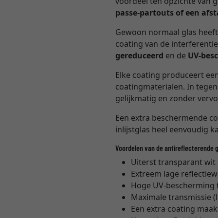
voordeel ten opzichte van 
passe-partouts of een af
Gewoon normaal glas heeft
coating van de interferenti
gereduceerd
en de
UV-besc
Elke coating produceert een
coatingmaterialen. In tegens
gelijkmatig en zonder verv
Een extra beschermende coa
inlijstglas heel eenvoudig k
Voordelen van de antireflecterende 
Uiterst transparant wit
Extreem lage reflectie
Hoge UV-bescherming t
Maximale transmissie (
Een extra coating maak