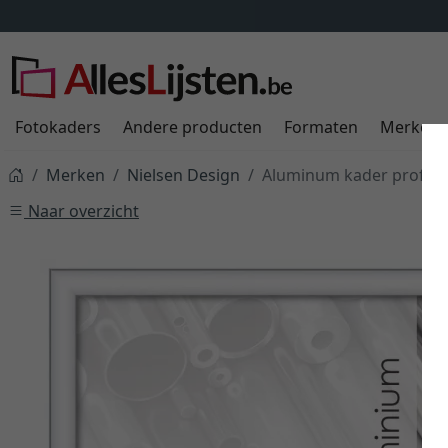
Fotokaders
Andere producten
Formaten
Merken
Merken
Nielsen Design
Aluminum kader profil 2
Naar overzicht