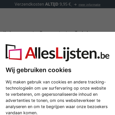
✓
500.000 artikelen om uit te kiezen
Kaders op maat
Passe-partouts
Toebehoren
15
Aluminum kader profi
Wij gebruiken cookies
Nielsen lijst van aluminium p
Wij maken gebruik van cookies en andere tracking-
technologieën om uw surfervaring op onze website
formaat
te verbeteren, om gepersonaliseerde inhoud en
advertenties te tonen, om ons websiteverkeer te
kleur
analyseren en om te begrijpen waar onze bezoekers
vandaan komen.