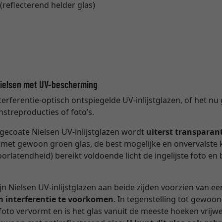
(reflecterend helder glas)
Nielsen met UV-bescherming
nterferentie-optisch ontspiegelde UV-inlijstglazen, of het 
nstreproducties of foto’s.
e gecoate Nielsen UV-inlijstglazen wordt
uiterst transparan
ng met gewoon groen glas, de best mogelijke en onvervalste
oorlatendheid) bereikt voldoende licht de ingelijste foto e
zijn Nielsen UV-inlijstglazen aan beide zijden voorzien van e
m interferentie te voorkomen
. In tegenstelling tot gewoon
oto vervormt en is het glas vanuit de meeste hoeken vrijwe