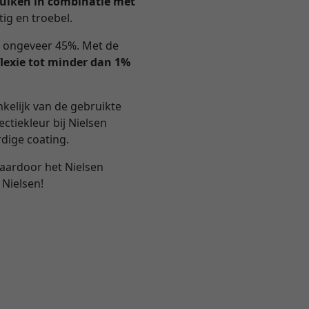
ruiken in combinatie met
ig en troebel.
n ongeveer 45%. Met de
flexie tot minder dan 1%
nkelijk van de gebruikte
ectiekleur bij Nielsen
dige coating.
waardoor het Nielsen
 Nielsen!