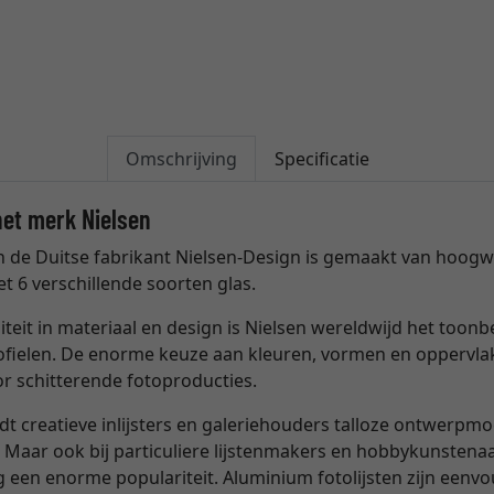
Omschrijving
Specificatie
het merk Nielsen
an de Duitse fabrikant Nielsen-Design is gemaakt van hoo
t 6 verschillende soorten glas.
teit in materiaal en design is Nielsen wereldwijd het toon
rofielen. De enorme keuze aan kleuren, vormen en oppervla
oor schitterende fotoproducties.
dt creatieve inlijsters en galeriehouders talloze ontwerpm
 Maar ook bij particuliere lijstenmakers en hobbykunstena
ang een enorme populariteit. Aluminium fotolijsten zijn een