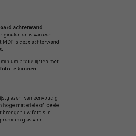
oard-achterwand
riginelen en is van een
et MDF is deze achterwand
s.
minium profiellijsten met
 foto te kunnen
ijstglazen, van eenvoudig
n hoge materiële of ideële
ht brengen uw foto's in
k premium glas voor