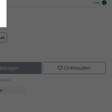
aat
kelwagen
Onthouden
1029-H
el