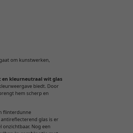
nu gaat om kunstwerken,
t en kleurneutraal wit glas
 kleurweergave biedt. Door
n brengt hem scherp en
en flinterdunne
 antireflecterend glas is er
l onzichtbaar. Nog een