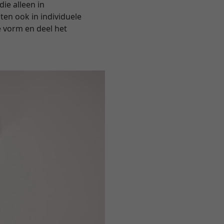
die alleen in
ten ook in individuele
e vorm en deel het