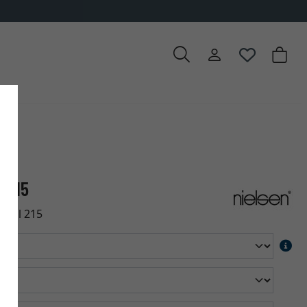
l 215
rofil 215