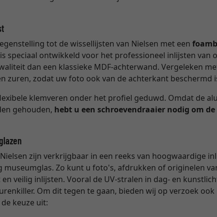
st
egenstelling tot de wissellijsten van Nielsen met een
foamb
s speciaal ontwikkeld voor het professioneel inlijsten van o
waliteit dan een klassieke MDF-achterwand. Vergeleken m
n en zuren, zodat uw foto ook van de achterkant beschermd i
exibele klemveren onder het profiel geduwd. Omdat de alu
rden gehouden,
hebt u een schroevendraaier nodig om de
tglazen
Nielsen zijn verkrijgbaar in een reeks van hoogwaardige inl
 museumglas. Zo kunt u foto's, afdrukken of originelen va
n veilig inlijsten. Vooral de UV-stralen in dag- en kunstlic
eurenkiller. Om dit tegen te gaan, bieden wij op verzoek oo
 de keuze uit: