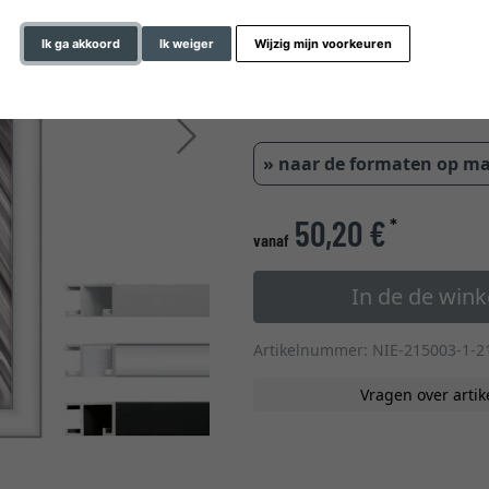
glastype
Ik ga akkoord
Ik weiger
Wijzig mijn voorkeuren
1,18 cm
Verder
» naar de formaten op m
50,20 €
*
vanaf
In de de win
Artikelnummer: NIE-215003-1-2
Vragen over artik