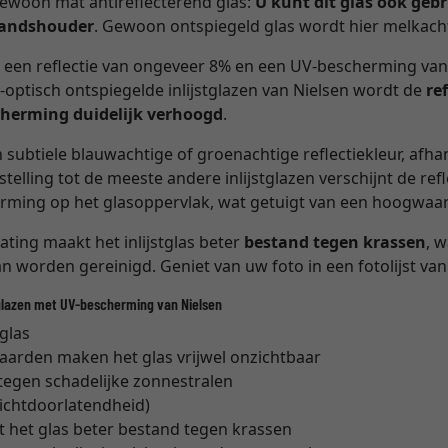
gewoon mat antireflecterend glas:
U kunt dit glas ook geb
standshouder
. Gewoon ontspiegeld glas wordt hier melkacht
 een reflectie van ongeveer 8% en een UV-bescherming va
e-optisch ontspiegelde inlijstglazen van Nielsen wordt de
re
herming duidelijk verhoogd
.
 subtiele blauwachtige of groenachtige reflectiekleur, afha
telling tot de meeste andere inlijstglazen verschijnt de refl
orming op het glasoppervlak, wat getuigt van een hoogwaar
ting maakt het inlijstglas beter
bestand tegen krassen
, 
an worden gereinigd. Geniet van uw foto in een fotolijst van
glazen met UV-bescherming van Nielsen
 glas
waarden maken het glas vrijwel onzichtbaar
egen schadelijke zonnestralen
lichtdoorlatendheid)
t het glas beter bestand tegen krassen