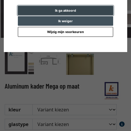
Ik ga akkoord
Ik weiger
Wijzig mijn voorkeuren
Aluminum kader Mega op maat
kleur
glastype