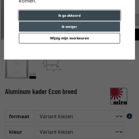
komen.
Ik ga akkoord
Ik weiger
Wijzig mijn voorkeuren
Aluminum kader Econ breed
formaat
kleur