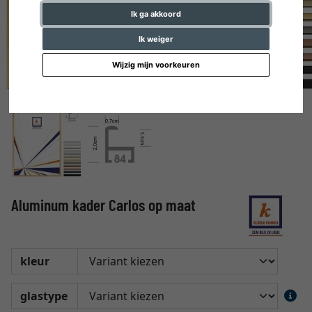
Ik ga akkoord
Ik weiger
Wijzig mijn voorkeuren
Aluminum kader Carlos op maat
kleur
glastype