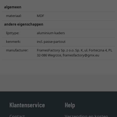
algemeen
materiaal:
MDF
andere eigenschappen
lijsttype:
aluminium kaders
kenmerk:
incl. passe-partout
manufacturer:
FramesFactory Sp. z o.o. Sp. K, ul. Forteczna 4, PL
32-086 Wegrzce,
framesfactory@gmx.eu
Klantenservice
Help
Contact
Verzending en kosten