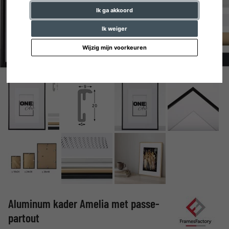
Ik ga akkoord
Ik weiger
Wijzig mijn voorkeuren
Aluminum kader Amelia met passe-
partout