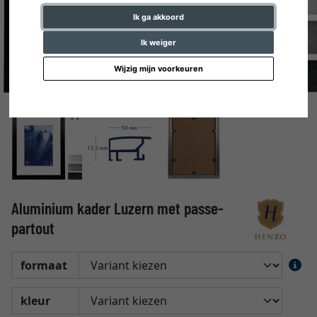
Ik ga akkoord
Ik weiger
Wijzig mijn voorkeuren
Aluminium kader Luzern met passe-
partout
formaat
kleur