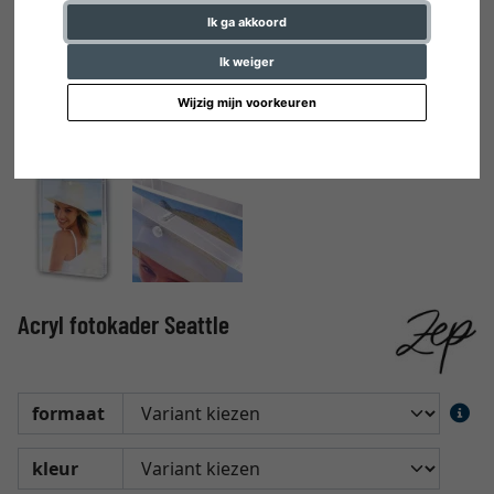
Ik ga akkoord
Ik weiger
Wijzig mijn voorkeuren
Acryl fotokader Seattle
formaat
kleur