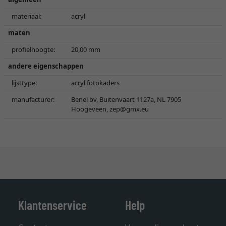
materiaal:
acryl
maten
profielhoogte:
20,00 mm
andere eigenschappen
lijsttype:
acryl fotokaders
manufacturer:
Benel bv, Buitenvaart 1127a, NL 7905
Hoogeveen,
zep@gmx.eu
Klantenservice
Help