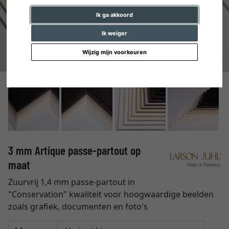
Ik ga akkoord
Ik weiger
Wijzig mijn voorkeuren
3 mm Artique passe-partout op
maat
Zuurvrij 1,4 mm passe-partout in
"Conservation" kwaliteit voor hoogwaardige beelden
zoals grafiek, documenten en foto's