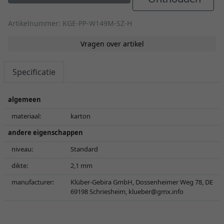
Artikelnummer: KGE-PP-W149M-SZ-H
Vragen over artikel
Specificatie
algemeen
materiaal:
karton
andere eigenschappen
niveau:
Standard
dikte:
2,1 mm
manufacturer:
Klüber-Gebira GmbH, Dossenheimer Weg 78, DE
69198 Schriesheim,
klueber@gmx.info