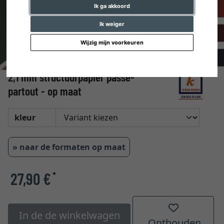
Ik ga akkoord
Ik weiger
Wijzig mijn voorkeuren
2,1 mm structuurpapier passe-
partout - op maat
kleur
» naar de formaten op maat
27,90 €
*
In de de winkelwagen
Onthouden