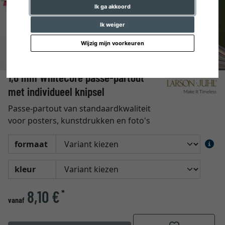
Ik ga akkoord
Ik weiger
Wijzig mijn voorkeuren
1,6 mm WhiteCore passe-partout
met individueel knipsel
Passe-partout van standaardkwaliteit
voor posters, kunstdrukken en foto's
formaat
kleur
8,10 €
*
vanaf