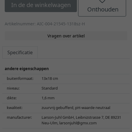
In de de winkelwagen
Onthouden
Artikelnummer: AIC-004-21545-1318sz-H
Vragen over artikel
Specificatie
andere eigenschappen
buitenformaat:
13x18 cm
niveau:
Standard
dikte:
1,6 mm
kwaliteit:
zuurvrij gebufferd, pH-waarde neutraal
manufacturer:
Larson-Juhl GmbH, Leibnizstrasse 7, DE 89231
Neu-Ulm,
larsonjuhl@gmx.com