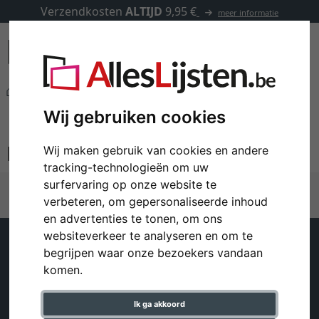
Verzendkosten
ALTIJD
9,95 €
meer informatie
Merken
McCut
Wij gebruiken cookies
McCut
Wij maken gebruik van cookies en andere
tracking-technologieën om uw
surfervaring op onze website te
verbeteren, om gepersonaliseerde inhoud
en advertenties te tonen, om ons
websiteverkeer te analyseren en om te
Klantenservice
Help
begrijpen waar onze bezoekers vandaan
komen.
Contact
Verzending en kosten
Winkelwagentje
Ik ga akkoord