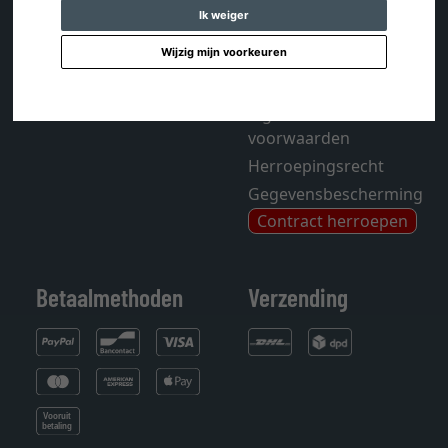
FAQ - Veelgestelde
Account
Ik weiger
vragen
Colofon
Wijzig mijn voorkeuren
Tijdschrift
Mijn verlanglijstje
Sitemap
Algemene
voorwaarden
Herroepingsrecht
Gegevensbescherming
Contract herroepen
Betaalmethoden
Verzending