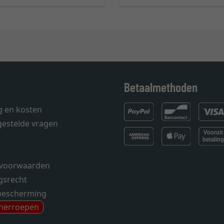
Betaalmethoden
g en kosten
gestelde vragen
voorwaarden
gsrecht
bescherming
 herroepen