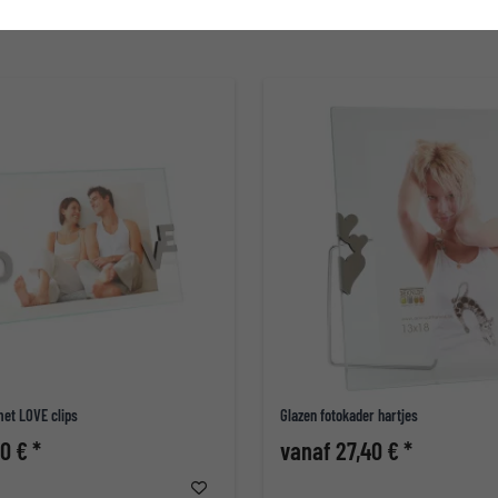
met LOVE clips
Glazen fotokader hartjes
0 € *
vanaf 27,40 € *