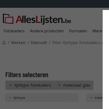
Fotokaders
Andere producten
Formaten
Merken
Merken
Deknudt
filter: lijsttype: fotokaders, mat
lijsttype: fotokaders
materiaal: glas
lijsttype
materiaal