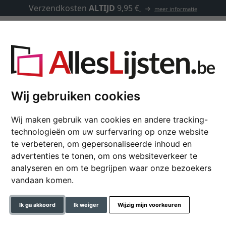
Verzendkosten
ALTIJD
9,95 €
meer informatie
Kaders op maat
Passe-partouts
Toebehoren
eriaal: glas
Wij gebruiken cookies
Deknudt
Wij maken gebruik van cookies en andere tracking-
technologieën om uw surfervaring op onze website
te verbeteren, om gepersonaliseerde inhoud en
advertenties te tonen, om ons websiteverkeer te
analyseren en om te begrijpen waar onze bezoekers
vandaan komen.
Ik ga akkoord
Ik weiger
Wijzig mijn voorkeuren