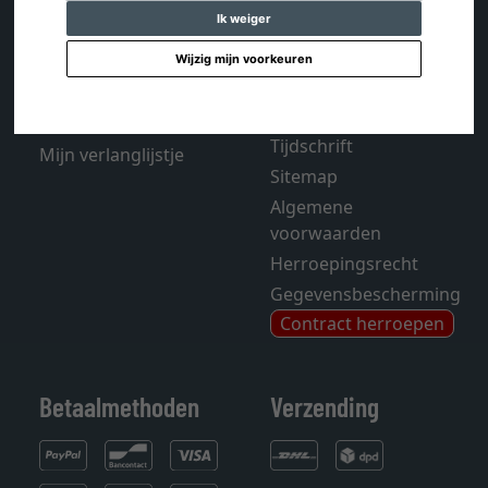
Ik weiger
Contact
Verzending en kosten
Wijzig mijn voorkeuren
Winkelwagentje
FAQ - Veelgestelde
Account
vragen
Colofon
Tijdschrift
Mijn verlanglijstje
Sitemap
Algemene
voorwaarden
Herroepingsrecht
Gegevensbescherming
Contract herroepen
Betaalmethoden
Verzending