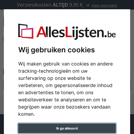
Verzendkosten
ALTIJD
9,95 €
meer informatie
Fotokaders
Ovale & ronde kaders
filter: formaat: 60x60
Wij gebruiken cookies
Ovale & ronde kaders
Wij maken gebruik van cookies en andere
tracking-technologieën om uw
surfervaring op onze website te
formaat: 60x60
alle filters resetten
verbeteren, om gepersonaliseerde inhoud
en advertenties te tonen, om ons
websiteverkeer te analyseren en om te
begrijpen waar onze bezoekers vandaan
komen.
Klantenservice
Help
Ik ga akkoord