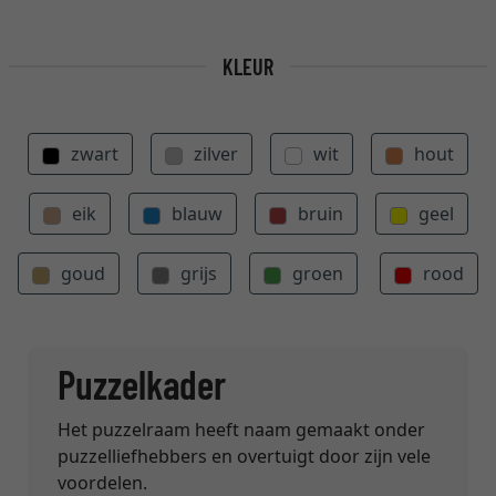
KLEUR
zwart
zilver
wit
hout
eik
blauw
bruin
geel
goud
grijs
groen
rood
Puzzelkader
Het puzzelraam heeft naam gemaakt onder
puzzelliefhebbers en overtuigt door zijn vele
voordelen.