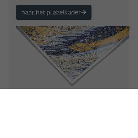
naar het puzzelkader
Een schilderij zonder lijst is als
een lichaam zonder ziel!