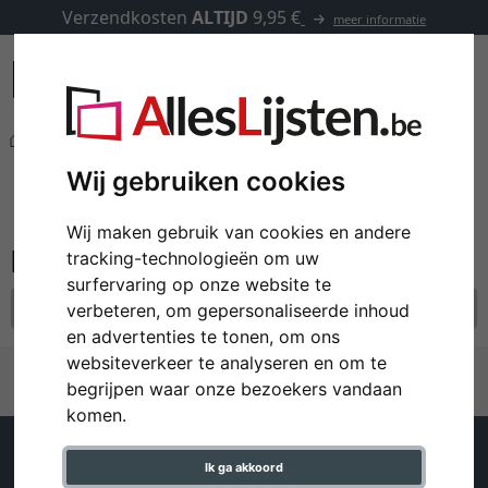
Verzendkosten
ALTIJD
9,95 €
meer informatie
Fotokaders
Houten kaders
filter: formaat: 60x75
Wij gebruiken cookies
Houten kaders
Wij maken gebruik van cookies en andere
tracking-technologieën om uw
surfervaring op onze website te
formaat: 60x75
alle filters resetten
verbeteren, om gepersonaliseerde inhoud
en advertenties te tonen, om ons
websiteverkeer te analyseren en om te
begrijpen waar onze bezoekers vandaan
komen.
Klantenservice
Help
Ik ga akkoord