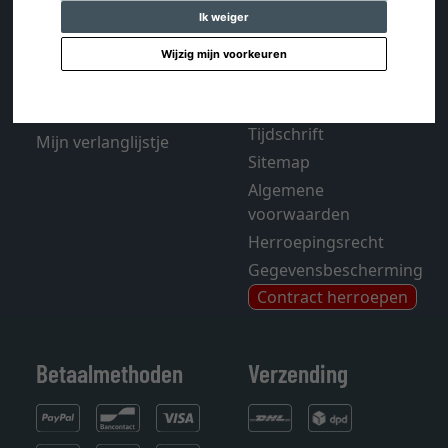
Ik weiger
Contact
Verzending en kosten
Wijzig mijn voorkeuren
Winkelwagentje
FAQ - Veelgestelde
Account
vragen
Colofon
Tijdschrift
Mijn verlanglijstje
Sitemap
Algemene
voorwaarden
Herroepingsrecht
Gegevensbescherming
Contract herroepen
Betaalmethoden
Verzending