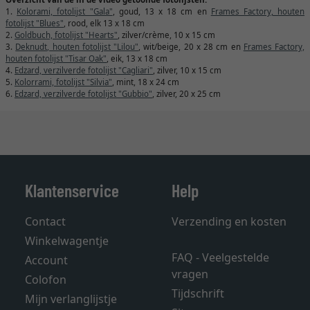
1.
Kolorami, fotolijst "Gala"
, goud, 13 x 18 cm en
Frames Factory, houten
fotolijst "Blues"
, rood, elk 13 x 18 cm
2.
Goldbuch, fotolijst "Hearts"
, zilver/crème, 10 x 15 cm
3.
Deknudt, houten fotolijst "Lilou"
, wit/beige, 20 x 28 cm en
Frames Factory,
houten fotolijst "Tisar Oak"
, eik, 13 x 18 cm
4.
Edzard, verzilverde fotolijst "Cagliari"
, zilver, 10 x 15 cm
5.
Kolorrami, fotolijst "Silvia"
, mint, 18 x 24 cm
6.
Edzard, verzilverde fotolijst "Gubbio"
, zilver, 20 x 25 cm
Klantenservice
Help
Contact
Verzending en kosten
Winkelwagentje
FAQ - Veelgestelde
Account
vragen
Colofon
Tijdschrift
Mijn verlanglijstje