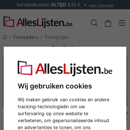
✓
500.000 artikelen om uit 
meer informatie
Fotokaders
Fotolijstjes
Fotolijstjes
Wij gebruiken cookies
FOTOLIJSTJES
Wij maken gebruik van cookies en andere
Kleinere formaten om neer te zetten en op te hangen.
tracking-technologieën om uw
surfervaring op onze website te
Een overzicht van alle in de video getoonde fotolijsten vindt u helemaal
onderaan de tekst.
verbeteren, om gepersonaliseerde inhoud
en advertenties te tonen, om ons