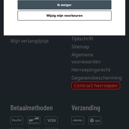
Ik weiger
Contact
Verzending en kosten
Wijzig mijn voorkeuren
Winkelwagentje
FAQ - Veelgestelde
Account
vragen
Colofon
Tijdschrift
Mijn verlanglijstje
Sitemap
Algemene
voorwaarden
Herroepingsrecht
Gegevensbescherming
Contract herroepen
Betaalmethoden
Verzending