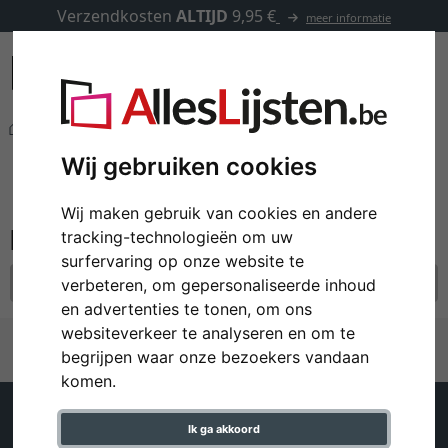
Verzendkosten
ALTIJD
9,95 €
meer informatie
Andere producten
Aansluitklemmen
filter: materiaal: aluminium
Wij gebruiken cookies
Aansluitklemmen
Wij maken gebruik van cookies en andere
tracking-technologieën om uw
surfervaring op onze website te
materiaal: aluminium
alle filters resetten
verbeteren, om gepersonaliseerde inhoud
en advertenties te tonen, om ons
websiteverkeer te analyseren en om te
begrijpen waar onze bezoekers vandaan
komen.
Klantenservice
Help
Ik ga akkoord