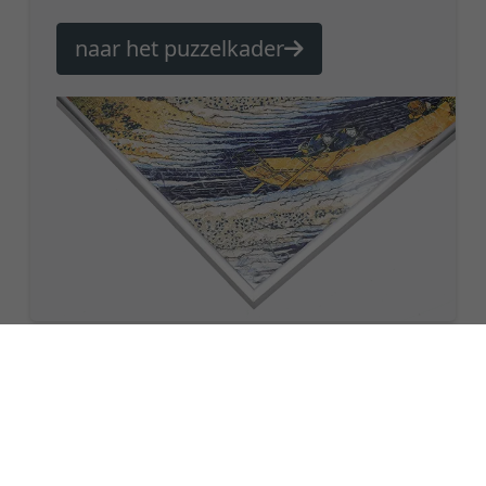
naar het puzzelkader
Een schilderij zonder lijst is als
een lichaam zonder ziel!