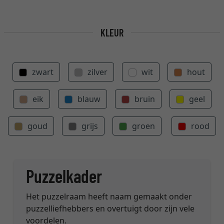
KLEUR
zwart
zilver
wit
hout
eik
blauw
bruin
geel
goud
grijs
groen
rood
Puzzelkader
Het puzzelraam heeft naam gemaakt onder
puzzelliefhebbers en overtuigt door zijn vele
voordelen.